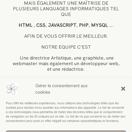
MAIS ÉGALEMENT UNE MAÎTRISE DE
PLUSIEURS LANGUAGES INFORMATIQUES TEL
QUE
HTML
,
CSS
,
JAVASCRIPT
,
PHP
,
MYSQL
….
AFIN DE VOUS OFFRIR LE MEILLEUR.
NOTRE EQUIPE C’EST
Une directrice Artistique, une graphiste, une
webmaster mais également un développeur web,
et une rédactrice.
Notre travail
Gérer le consentement aux
Découvrez nos derniers projets en date. Des
cookies
réalisations de sites e-commerces, blogs, des sites
associatifs .
Pour offrir les meilleures expériences, nous utilisons des technologies telles que les
cookies pour stocker et/ou accéder aux informations des appareils. Le fait de consentir
Mais aussi du E-learning. N’hésitez pas à nous
à ces technologies nous permettra de traiter des données telles que le comportement
de navigation ou les ID uniques sur ce site. Le fait de ne pas consentir ou de retirer son
contacter.
consentement peut avoir un effet négatif sur certaines caractéristiques et fonctions.
PRENEZ LES RENES DE L’ENTREPRENARIAT DE