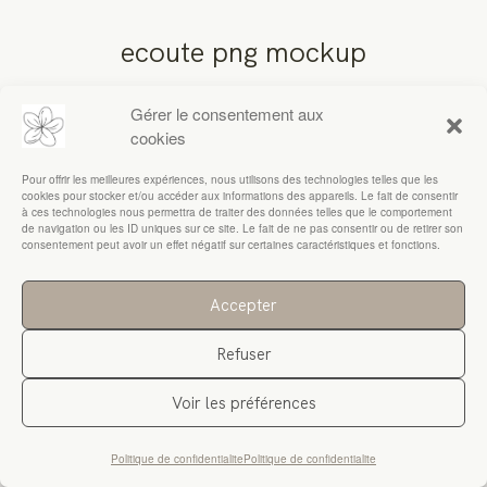
ecoute png mockup
RESSOURCES
Gérer le consentement aux
cookies
Pour offrir les meilleures expériences, nous utilisons des technologies telles que les
cookies pour stocker et/ou accéder aux informations des appareils. Le fait de consentir
à ces technologies nous permettra de traiter des données telles que le comportement
de navigation ou les ID uniques sur ce site. Le fait de ne pas consentir ou de retirer son
consentement peut avoir un effet négatif sur certaines caractéristiques et fonctions.
Accepter
Refuser
Voir les préférences
Politique de confidentialite
Politique de confidentialite