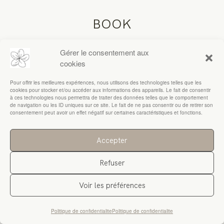
BOOK
RESSOURCES
Gérer le consentement aux
cookies
Pour offrir les meilleures expériences, nous utilisons des technologies telles que les
cookies pour stocker et/ou accéder aux informations des appareils. Le fait de consentir
à ces technologies nous permettra de traiter des données telles que le comportement
de navigation ou les ID uniques sur ce site. Le fait de ne pas consentir ou de retirer son
consentement peut avoir un effet négatif sur certaines caractéristiques et fonctions.
Accepter
Refuser
Voir les préférences
Politique de confidentialite
Politique de confidentialite