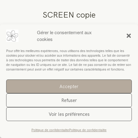
SCREEN copie
RESSOURCES
Gérer le consentement aux
cookies
Pour offrir les meilleures expériences, nous utilisons des technologies telles que les
cookies pour stocker et/ou accéder aux informations des appareils. Le fait de consentir
à ces technologies nous permettra de traiter des données telles que le comportement
de navigation ou les ID uniques sur ce site. Le fait de ne pas consentir ou de retirer son
consentement peut avoir un effet négatif sur certaines caractéristiques et fonctions.
Accepter
Refuser
Voir les préférences
Politique de confidentialite
Politique de confidentialite