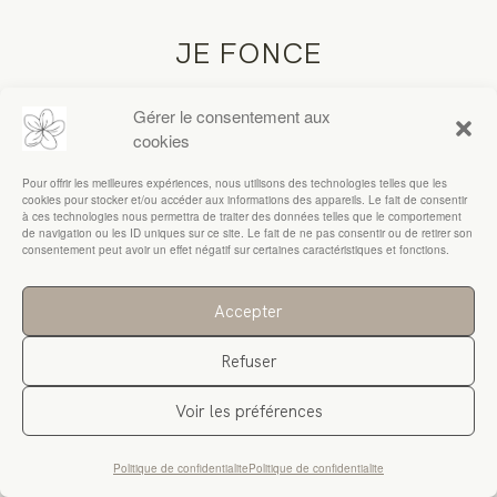
JE FONCE
RESSOURCES
Gérer le consentement aux
cookies
Pour offrir les meilleures expériences, nous utilisons des technologies telles que les
cookies pour stocker et/ou accéder aux informations des appareils. Le fait de consentir
à ces technologies nous permettra de traiter des données telles que le comportement
de navigation ou les ID uniques sur ce site. Le fait de ne pas consentir ou de retirer son
consentement peut avoir un effet négatif sur certaines caractéristiques et fonctions.
Accepter
Refuser
Voir les préférences
Politique de confidentialite
Politique de confidentialite