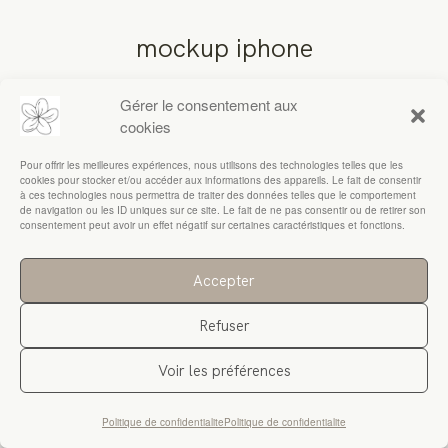
mockup iphone
RESSOURCES
Gérer le consentement aux
cookies
Pour offrir les meilleures expériences, nous utilisons des technologies telles que les
cookies pour stocker et/ou accéder aux informations des appareils. Le fait de consentir
à ces technologies nous permettra de traiter des données telles que le comportement
de navigation ou les ID uniques sur ce site. Le fait de ne pas consentir ou de retirer son
consentement peut avoir un effet négatif sur certaines caractéristiques et fonctions.
Accepter
Refuser
Voir les préférences
Politique de confidentialite
Politique de confidentialite