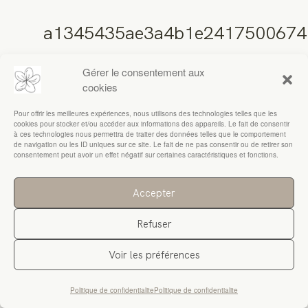
a1345435ae3a4b1e2417500674
RESSOURCES
Gérer le consentement aux
cookies
Pour offrir les meilleures expériences, nous utilisons des technologies telles que les
cookies pour stocker et/ou accéder aux informations des appareils. Le fait de consentir
à ces technologies nous permettra de traiter des données telles que le comportement
de navigation ou les ID uniques sur ce site. Le fait de ne pas consentir ou de retirer son
consentement peut avoir un effet négatif sur certaines caractéristiques et fonctions.
Accepter
Refuser
Voir les préférences
Politique de confidentialite
Politique de confidentialite