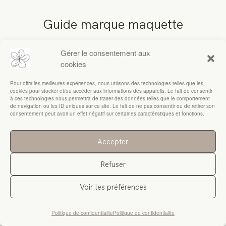
Guide marque maquette
RESSOURCES
Gérer le consentement aux
cookies
Pour offrir les meilleures expériences, nous utilisons des technologies telles que les
cookies pour stocker et/ou accéder aux informations des appareils. Le fait de consentir
à ces technologies nous permettra de traiter des données telles que le comportement
de navigation ou les ID uniques sur ce site. Le fait de ne pas consentir ou de retirer son
consentement peut avoir un effet négatif sur certaines caractéristiques et fonctions.
Accepter
Refuser
Voir les préférences
Politique de confidentialite
Politique de confidentialite