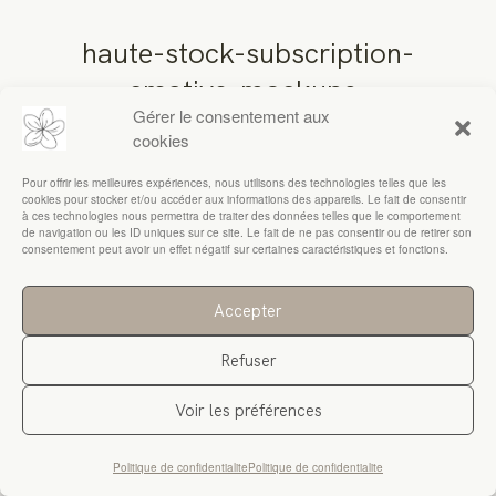
haute-stock-subscription-
RESSOURCES
creative-mockups-
Gérer le consentement aux
collection-final-8-27
cookies
Pour offrir les meilleures expériences, nous utilisons des technologies telles que les
cookies pour stocker et/ou accéder aux informations des appareils. Le fait de consentir
à ces technologies nous permettra de traiter des données telles que le comportement
de navigation ou les ID uniques sur ce site. Le fait de ne pas consentir ou de retirer son
consentement peut avoir un effet négatif sur certaines caractéristiques et fonctions.
Accepter
Refuser
Voir les préférences
Politique de confidentialite
Politique de confidentialite