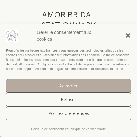
AMOR BRIDAL
RESSOURCES
STATIONNARY
Gérer le consentement aux
cookies
Pour offrir les meilleures expériences, nous utilisons des technologies telles que les
cookies pour stocker et/ou accéder aux informations des appareils. Le fait de consentir
à ces technologies nous permettra de traiter des données telles que le comportement
de navigation ou les ID uniques sur ce site. Le fait de ne pas consentir ou de retirer son
consentement peut avoir un effet négatif sur certaines caractéristiques et fonctions.
Accepter
Refuser
Voir les préférences
Politique de confidentialite
Politique de confidentialite