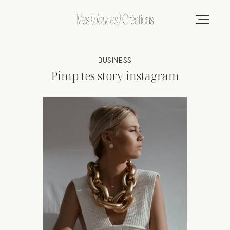
BUSINESS
L’AGENCE
Pimp tes story instagram
SERVICES
TARIFS
CONTACT
PORTFOLIO
BLOG