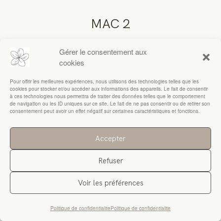
MAC 2
RESSOURCES
Gérer le consentement aux
cookies
Pour offrir les meilleures expériences, nous utilisons des technologies telles que les
cookies pour stocker et/ou accéder aux informations des appareils. Le fait de consentir
à ces technologies nous permettra de traiter des données telles que le comportement
de navigation ou les ID uniques sur ce site. Le fait de ne pas consentir ou de retirer son
consentement peut avoir un effet négatif sur certaines caractéristiques et fonctions.
Accepter
Refuser
Voir les préférences
Politique de confidentialite
Politique de confidentialite