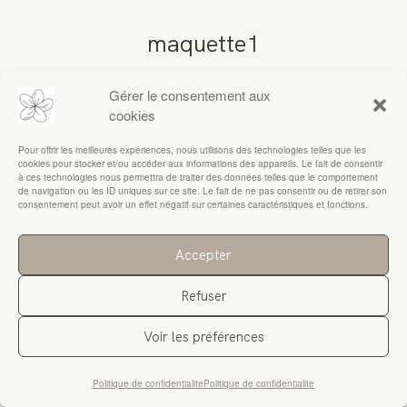
maquette1
RESSOURCES
Gérer le consentement aux
cookies
Pour offrir les meilleures expériences, nous utilisons des technologies telles que les
cookies pour stocker et/ou accéder aux informations des appareils. Le fait de consentir
à ces technologies nous permettra de traiter des données telles que le comportement
de navigation ou les ID uniques sur ce site. Le fait de ne pas consentir ou de retirer son
consentement peut avoir un effet négatif sur certaines caractéristiques et fonctions.
Accepter
Refuser
Voir les préférences
Politique de confidentialite
Politique de confidentialite