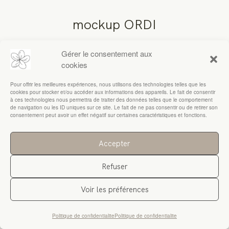
mockup ORDI
RESSOURCES
Gérer le consentement aux
cookies
Pour offrir les meilleures expériences, nous utilisons des technologies telles que les
cookies pour stocker et/ou accéder aux informations des appareils. Le fait de consentir
à ces technologies nous permettra de traiter des données telles que le comportement
de navigation ou les ID uniques sur ce site. Le fait de ne pas consentir ou de retirer son
consentement peut avoir un effet négatif sur certaines caractéristiques et fonctions.
Accepter
Refuser
Voir les préférences
Politique de confidentialite
Politique de confidentialite