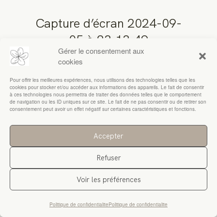
Capture d’écran 2024-09-
RESSOURCES
05 à 23.13.49
Gérer le consentement aux
cookies
Pour offrir les meilleures expériences, nous utilisons des technologies telles que les
cookies pour stocker et/ou accéder aux informations des appareils. Le fait de consentir
à ces technologies nous permettra de traiter des données telles que le comportement
de navigation ou les ID uniques sur ce site. Le fait de ne pas consentir ou de retirer son
consentement peut avoir un effet négatif sur certaines caractéristiques et fonctions.
Accepter
Refuser
Voir les préférences
Politique de confidentialite
Politique de confidentialite