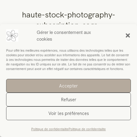
haute-stock-photography-
RESSOURCES
subscription-sage-
Gérer le consentement aux
collection-final-9
cookies
Pour offrir les meilleures expériences, nous utilisons des technologies telles que les
cookies pour stocker et/ou accéder aux informations des appareils. Le fait de consentir
à ces technologies nous permettra de traiter des données telles que le comportement
de navigation ou les ID uniques sur ce site. Le fait de ne pas consentir ou de retirer son
consentement peut avoir un effet négatif sur certaines caractéristiques et fonctions.
Accepter
Refuser
Voir les préférences
Politique de confidentialite
Politique de confidentialite