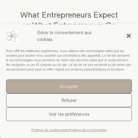
What Entrepreneurs Expect
RESSOURCES
vs What Entrepreneurs Go
Gérer le consentement aux
Through
cookies
Pour offrir les meilleures expériences, nous utilisons des technologies telles que les
cookies pour stocker et/ou accéder aux informations des appareils. Le fait de consentir
à ces technologies nous permettra de traiter des données telles que le comportement
de navigation ou les ID uniques sur ce site. Le fait de ne pas consentir ou de retirer son
consentement peut avoir un effet négatif sur certaines caractéristiques et fonctions.
Accepter
Refuser
Voir les préférences
Politique de confidentialite
Politique de confidentialite