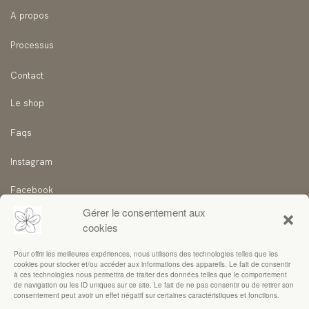
A prop
os
Processus
Contact
Le shop
Faqs
Instagram
Facebook
Gérer le consentement aux
Tiktok
cookies
Pinterest
Pour offrir les meilleures expériences, nous utilisons des technologies telles que les
cookies pour stocker et/ou accéder aux informations des appareils. Le fait de consentir
Thread
à ces technologies nous permettra de traiter des données telles que le comportement
de navigation ou les ID uniques sur ce site. Le fait de ne pas consentir ou de retirer son
consentement peut avoir un effet négatif sur certaines caractéristiques et fonctions.