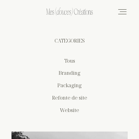
CATEGORIES
L’AGENCE
SERVICES
Tous
Branding
TARIFS
Packaging
Refonte de site
CONTACT
Website
PORTFOLIO
BLOG